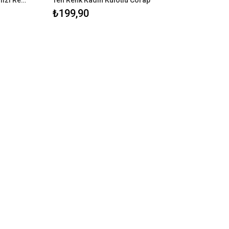
Desenlı Jartiyer Gorunumlu Kırmızı Renk Fantezi Vücut Çorabı
Ten Renk Kadın Kulotlu Corap
₺199,90