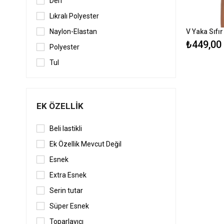
Deri
Lıkralı Polyester
Naylon-Elastan
₺449,00
Polyester
Tul
EK ÖZELLIK
Beli lastikli
Ek Özellik Mevcut Değil
Esnek
Extra Esnek
Serin tutar
Süper Esnek
Toparlayıcı