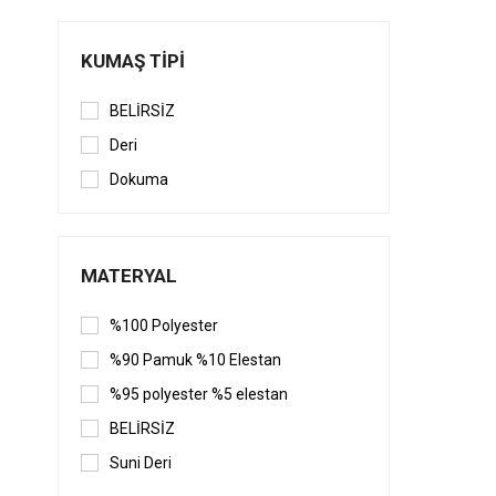
KUMAŞ TIPI
BELİRSİZ
Deri
Dokuma
MATERYAL
%100 Polyester
%90 Pamuk %10 Elestan
%95 polyester %5 elestan
BELİRSİZ
Suni Deri