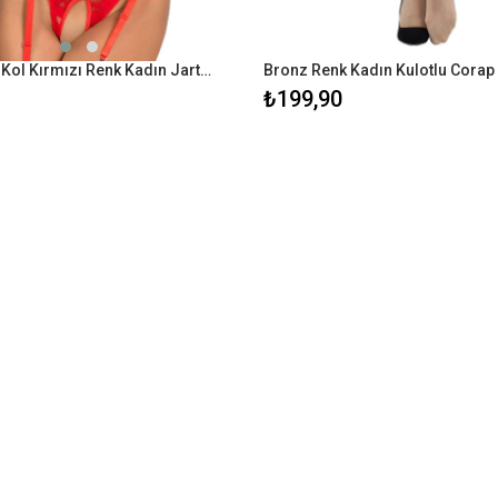
V Yaka Sıfır Kol Kırmızı Renk Kadın Jartiyer
Bronz Renk Kadın Kulotlu Corap
₺199,90