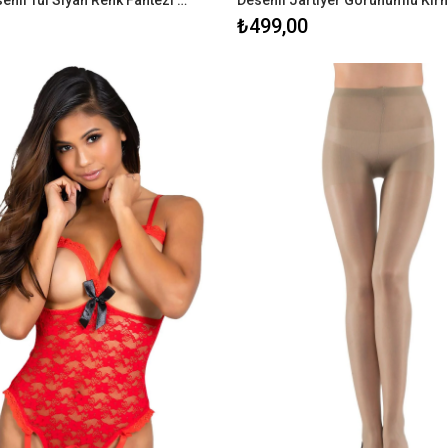
Yetıskın Desenlı Tül Siyah Renk Fantezi Vücut Çorabı
₺499,00