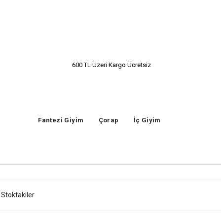
600 TL Üzeri Kargo Ücretsiz
Fantezi Giyim
Çorap
İç Giyim
Stoktakiler