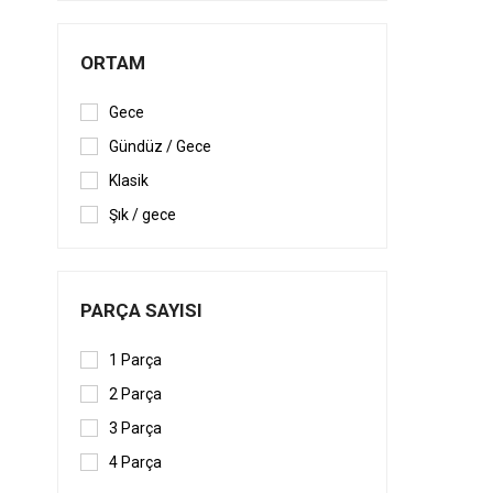
ORTAM
Gece
Gündüz / Gece
Klasik
Şık / gece
PARÇA SAYISI
1 Parça
2 Parça
3 Parça
4 Parça