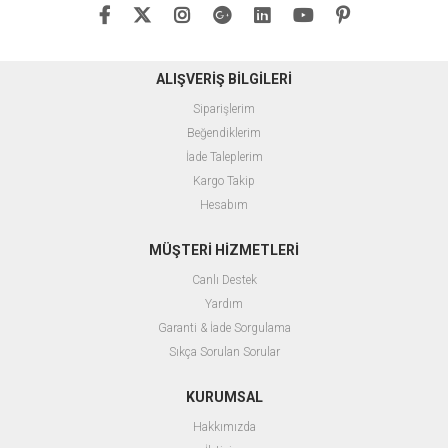
ALIŞVERİŞ BİLGİLERİ
Siparişlerim
Beğendiklerim
İade Taleplerim
Kargo Takip
Hesabım
MÜŞTERİ HİZMETLERİ
Canlı Destek
Yardım
Garanti & İade Sorgulama
Sıkça Sorulan Sorular
KURUMSAL
Hakkımızda