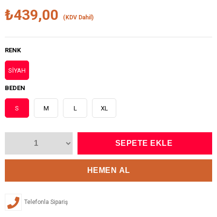
₺439,00
(KDV Dahil)
RENK
SİYAH
BEDEN
S
M
L
XL
Telefonla Sipariş