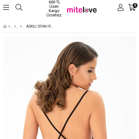
600 TL
0
Üzeri
Kargo
Ücretsiz
ASKILI SIYAH RENK SATEN GECELIK