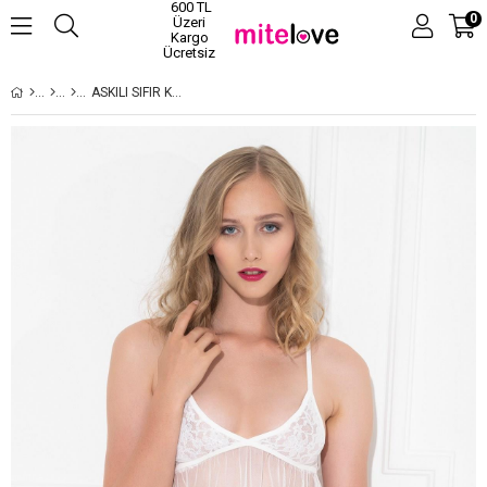
600 TL
0
Üzeri
Kargo
Ücretsiz
ASKILI SIFIR KOL BEYAZ RENK KADIN FANTEZI GECELIK