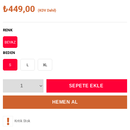
₺449,00
(KDV Dahil)
RENK
BEYAZ
BEDEN
S
L
XL
Kritik Stok