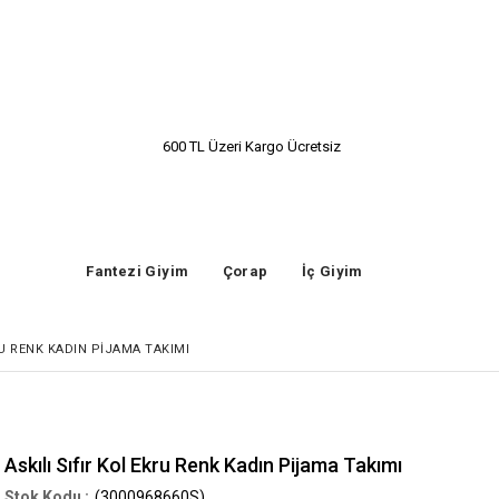
600 TL Üzeri Kargo Ücretsiz
Fantezi Giyim
Çorap
İç Giyim
RU RENK KADIN PIJAMA TAKIMI
Askılı Sıfır Kol Ekru Renk Kadın Pijama Takımı
(3000968660S)