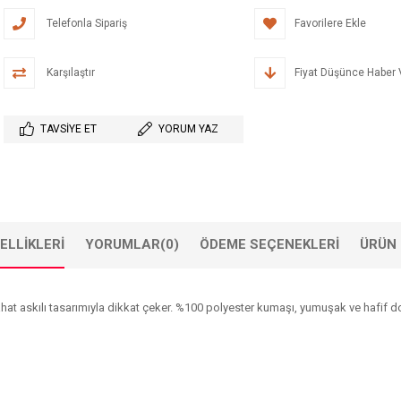
Telefonla Sipariş
Favorilere Ekle
Karşılaştır
Fiyat Düşünce Haber 
TAVSIYE ET
YORUM YAZ
ELLIKLERI
YORUMLAR
(0)
ÖDEME SEÇENEKLERI
ÜRÜN 
 rahat askılı tasarımıyla dikkat çeker. %100 polyester kumaşı, yumuşak ve hafi