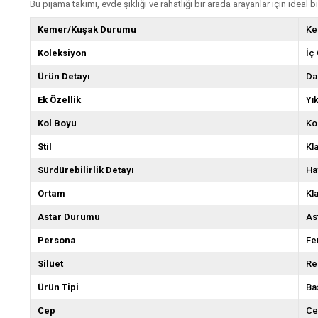
Bu pijama takımı, evde şıklığı ve rahatlığı bir arada arayanlar için ideal bir
Kemer/Kuşak Durumu
Ke
Koleksiyon
İç
Ürün Detayı
Da
Ek Özellik
Yı
Kol Boyu
Ko
Stil
Kl
Sürdürebilirlik Detayı
Ha
Ortam
Kl
Astar Durumu
As
Persona
Fe
Silüet
Re
Ürün Tipi
Bas
Cep
Ce