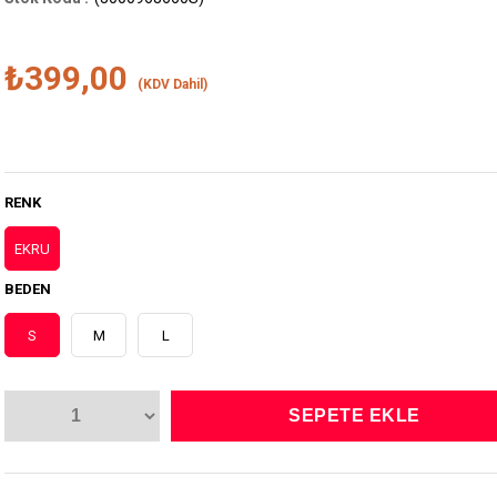
₺399,00
(KDV Dahil)
RENK
EKRU
BEDEN
S
M
L