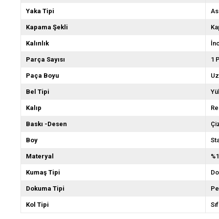
Yaka Tipi
Ask
Kapama Şekli
Ka
Kalınlık
İn
Parça Sayısı
1 
Paça Boyu
Uz
Bel Tipi
Yü
Kalıp
Re
Baskı -Desen
Çiz
Boy
St
Materyal
%1
Kumaş Tipi
Do
Dokuma Tipi
Pe
Kol Tipi
Sıf