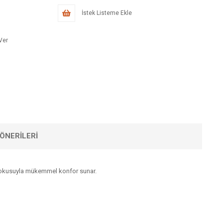
İstek Listeme Ekle
Ver
ÖNERILERI
f dokusuyla mükemmel konfor sunar.