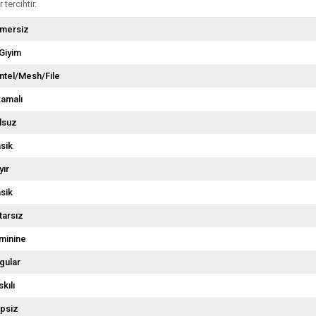
 tercihtir.
mersiz
 Giyim
ntel/Mesh/File
kamalı
lsuz
asik
yır
asik
tarsız
minine
gular
kılı
psiz