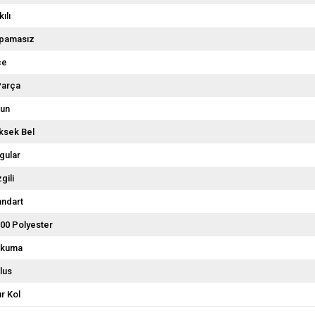
ılı
pamasız
ce
Parça
un
ksek Bel
gular
gili
andart
00 Polyester
kuma
lus
ır Kol