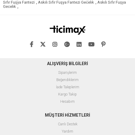
Sıfır Fuşya Fantezi
,
Askılı Sıfır Fuşya Fantezi Gecelık
,
Askılı Sıfır Fuşya
Gecelık
,
ALIŞVERİŞ BİLGİLERİ
Siparişlerim
Beğendiklerim
İade Taleplerim
Kargo Takip
Hesabım
MÜŞTERİ HİZMETLERİ
Canlı Destek
Yardım