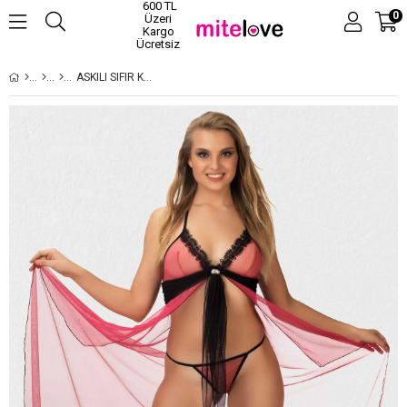
600 TL
0
Üzeri
Kargo
Ücretsiz
ASKILI SIFIR KOL FUŞYA RENK KADIN FANTEZI GECELIK