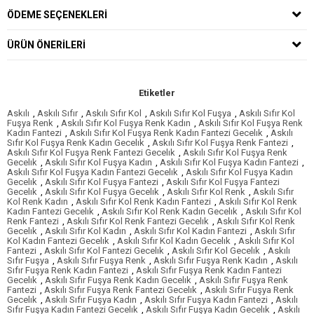
ÖDEME SEÇENEKLERI
ÜRÜN ÖNERILERI
Etiketler
Askılı
,
Askılı Sıfır
,
Askılı Sıfır Kol
,
Askılı Sıfır Kol Fuşya
,
Askılı Sıfır Kol
Fuşya Renk
,
Askılı Sıfır Kol Fuşya Renk Kadın
,
Askılı Sıfır Kol Fuşya Renk
Kadın Fantezi
,
Askılı Sıfır Kol Fuşya Renk Kadın Fantezi Gecelık
,
Askılı
Sıfır Kol Fuşya Renk Kadın Gecelık
,
Askılı Sıfır Kol Fuşya Renk Fantezi
,
Askılı Sıfır Kol Fuşya Renk Fantezi Gecelık
,
Askılı Sıfır Kol Fuşya Renk
Gecelık
,
Askılı Sıfır Kol Fuşya Kadın
,
Askılı Sıfır Kol Fuşya Kadın Fantezi
,
Askılı Sıfır Kol Fuşya Kadın Fantezi Gecelık
,
Askılı Sıfır Kol Fuşya Kadın
Gecelık
,
Askılı Sıfır Kol Fuşya Fantezi
,
Askılı Sıfır Kol Fuşya Fantezi
Gecelık
,
Askılı Sıfır Kol Fuşya Gecelık
,
Askılı Sıfır Kol Renk
,
Askılı Sıfır
Kol Renk Kadın
,
Askılı Sıfır Kol Renk Kadın Fantezi
,
Askılı Sıfır Kol Renk
Kadın Fantezi Gecelık
,
Askılı Sıfır Kol Renk Kadın Gecelık
,
Askılı Sıfır Kol
Renk Fantezi
,
Askılı Sıfır Kol Renk Fantezi Gecelık
,
Askılı Sıfır Kol Renk
Gecelık
,
Askılı Sıfır Kol Kadın
,
Askılı Sıfır Kol Kadın Fantezi
,
Askılı Sıfır
Kol Kadın Fantezi Gecelık
,
Askılı Sıfır Kol Kadın Gecelık
,
Askılı Sıfır Kol
Fantezi
,
Askılı Sıfır Kol Fantezi Gecelık
,
Askılı Sıfır Kol Gecelık
,
Askılı
Sıfır Fuşya
,
Askılı Sıfır Fuşya Renk
,
Askılı Sıfır Fuşya Renk Kadın
,
Askılı
Sıfır Fuşya Renk Kadın Fantezi
,
Askılı Sıfır Fuşya Renk Kadın Fantezi
Gecelık
,
Askılı Sıfır Fuşya Renk Kadın Gecelık
,
Askılı Sıfır Fuşya Renk
Fantezi
,
Askılı Sıfır Fuşya Renk Fantezi Gecelık
,
Askılı Sıfır Fuşya Renk
Gecelık
,
Askılı Sıfır Fuşya Kadın
,
Askılı Sıfır Fuşya Kadın Fantezi
,
Askılı
Sıfır Fuşya Kadın Fantezi Gecelık
,
Askılı Sıfır Fuşya Kadın Gecelık
,
Askılı