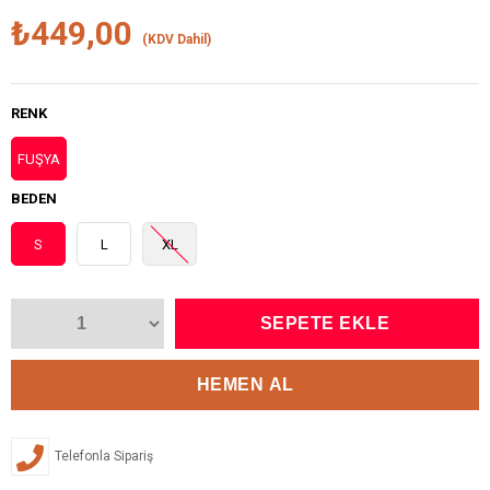
₺449,00
(KDV Dahil)
RENK
FUŞYA
BEDEN
S
L
XL
Telefonla Sipariş