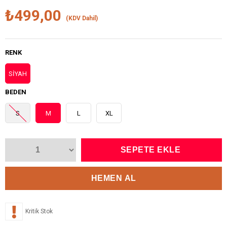
₺499,00
(KDV Dahil)
RENK
SİYAH
BEDEN
S
M
L
XL
Kritik Stok