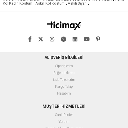
Kol Kadın Kostum
,
Askılı Kol Kostum
,
Askılı Siyah
,
ALIŞVERİŞ BİLGİLERİ
Siparişlerim
Beğendiklerim
İade Taleplerim
Kargo Takip
Hesabım
MÜŞTERİ HİZMETLERİ
Canlı Destek
Yardım