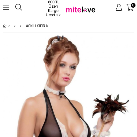
600 TL
0
Üzeri
Kargo
Ücretsiz
ASKILI SIFIR KOL SIYAH RENK KADIN KOSTUM