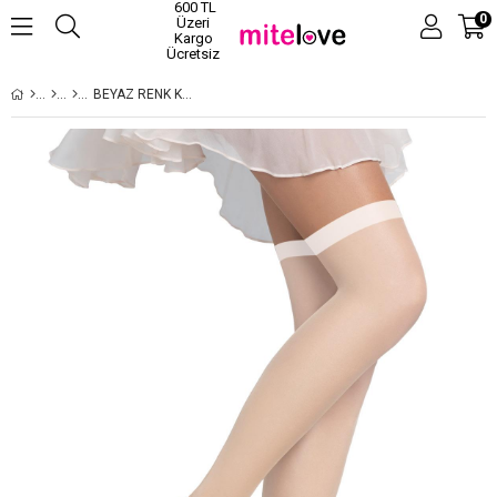
600 TL
0
Üzeri
Kargo
Ücretsiz
BEYAZ RENK KADIN CORAP