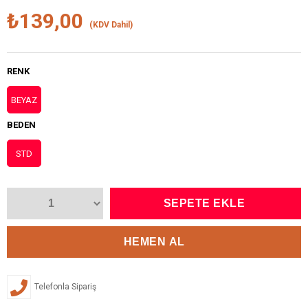
₺139,00
(KDV Dahil)
RENK
BEYAZ
BEDEN
STD
Telefonla Sipariş