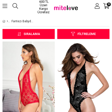
600 TL
0
Üzeri
Kargo
Ücretsiz
Fantezı Babydoll
SIRALAMA
FILTRELEME