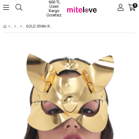
600 TL
0
Üzeri
Kargo
Ücretsiz
GOLD SIYAH RENK KADIN KOSTUM