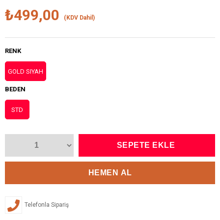
₺499,00
(KDV Dahil)
RENK
GOLD SIYAH
BEDEN
STD
Telefonla Sipariş